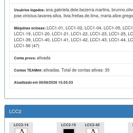
ana.gabriela.dele.bezerra.martins, brunno.olive
Usuários logados:
jose.vinicius.tavares.silva, livia.freitas.de.lima, maria.alice.g
LCC1-01, LCC1-02, LCC1-04, LCC1-05, LCC1
Máquinas ociosas:
LCC1-19, LCC1-20, LCC1-21, LCC1-22, LCC1-23, LCC1-25, LC
LCC1-39, LCC1-40, LCC1-41, LCC1-42, LCC1-43, LCC1-44, LC
LCC1-56 (47)
ativada
Conta prova:
ativadas. Total de contas ativas: 35
Contas TEAM##:
Atualizado em 06/08/2026 15:55:53
LCC2
LCC2-14
LCC2-15
LCC2-42